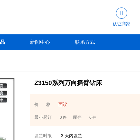

认证商家
品
新闻中心
联系方式
Z3150系列万向摇臂钻床
价 格
面议
最小起订
库存
0 件
0 件
发货时限
3
天内发货