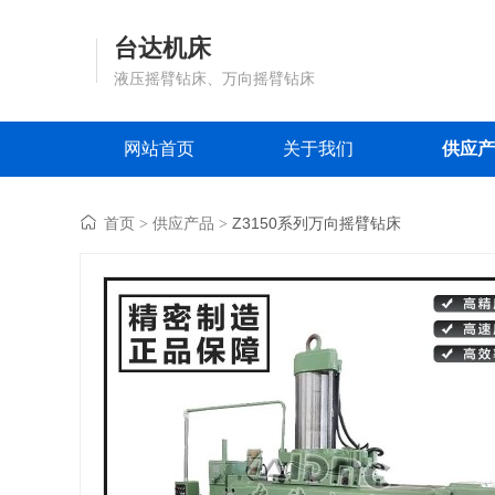
台达机床
液压摇臂钻床、万向摇臂钻床
网站首页
关于我们
供应产
首页
供应产品
Z3150系列万向摇臂钻床
>
>