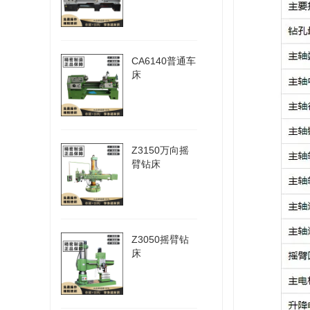
CA6140普通车
床
Z3150万向摇
臂钻床
Z3050摇臂钻
床