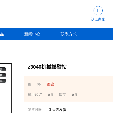

认证商家
品
新闻中心
联系方式
z3040机械摇臂钻
价 格
面议
最小起订
库存
0 件
0 件
发货时限
3
天内发货