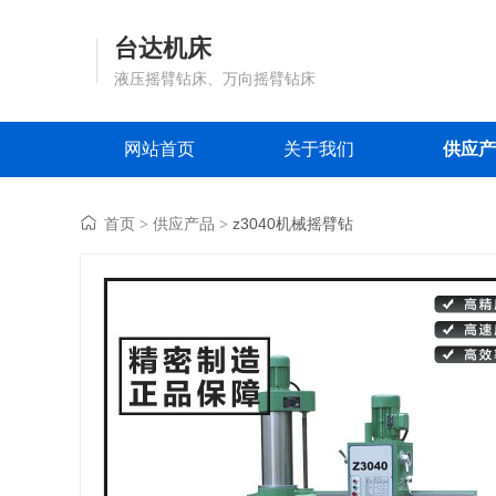
台达机床
液压摇臂钻床、万向摇臂钻床
网站首页
关于我们
供应产
首页
供应产品
z3040机械摇臂钻
>
>